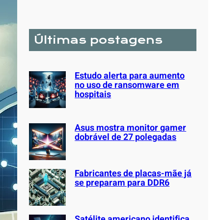
a
r
c
Últimas postagens
h
Estudo alerta para aumento
no uso de ransomware em
hospitais
Asus mostra monitor gamer
dobrável de 27 polegadas
Fabricantes de placas-mãe já
se preparam para DDR6
Satélite americano identifica