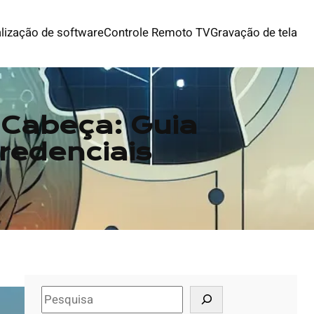
lização de software
Controle Remoto TV
Gravação de tela
Cabeça: Guia
redenciais
S
e