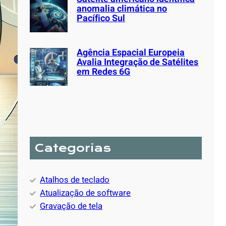
anomalia climática no
Pacífico Sul
Agência Espacial Europeia
Avalia Integração de Satélites
em Redes 6G
Categorias
Atalhos de teclado
Atualização de software
Gravação de tela