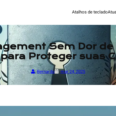
Atalhos de teclado
Atua
agement Sem Dor de 
para Proteger suas C
Bernardo
mar 24, 2025