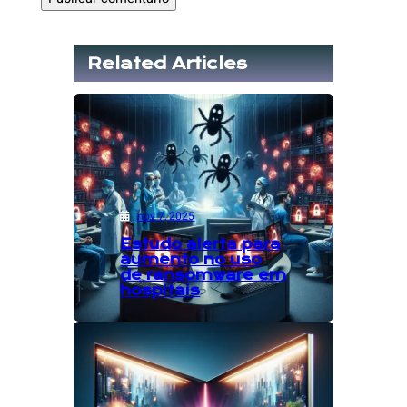
Related Articles
nov 7, 2025
Estudo alerta para
aumento no uso
de ransomware em
hospitais