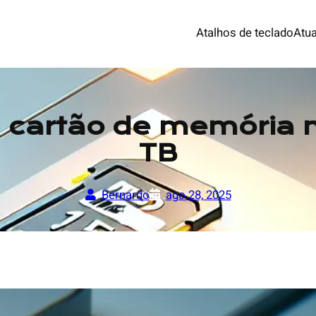
Atalhos de teclado
Atua
 cartão de memória 
TB
Bernardo
ago 28, 2025