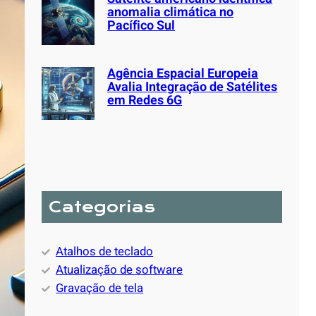
anomalia climática no
Pacífico Sul
Agência Espacial Europeia
Avalia Integração de Satélites
em Redes 6G
Categorias
Atalhos de teclado
Atualização de software
Gravação de tela