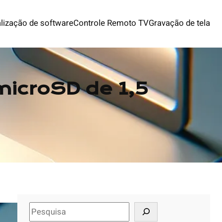
lização de software
Controle Remoto TV
Gravação de tela
microSD de 1,5
S
e